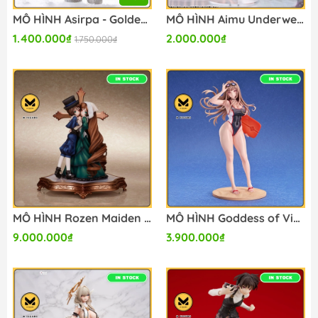
MÔ HÌNH Asirpa - Golden Kamuy - Pop Up Parade (Good Smile Company) FIGURE CHÍNH HÃNG
MÔ HÌNH Aimu Underwear ver 1/4 Complete Figure(Prime Project) FIGURE CHÍNH HÃNG
1.400.000₫
2.000.000₫
1.750.000₫
MÔ HÌNH Rozen Maiden Suiseiseki & Souseiseki Complete Figure(Flare) FIGURE CHÍNH HÃNG
MÔ HÌNH Goddess of Victory: Nikke Rapi: Classic Vacation 1/7 Complete Figure(Good Smile Arts Shanghai) FIGURE CHÍNH HÃNG
9.000.000₫
3.900.000₫