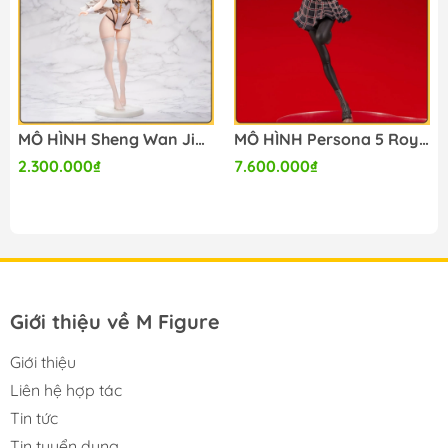
MÔ HÌNH Sheng Wan Jiao Zhu Cheshire 1/6 Complete Figure(Animester) FIGURE CHÍNH HÃNG
MÔ HÌNH Persona 5 Royal Makoto Niijima School Uniform Ver. 1/7 Complete Figure(AMAKUNI) FIGURE CHÍNH HÃNG
2.300.000₫
7.600.000₫
Giới thiệu về M Figure
Giới thiệu
Liên hệ hợp tác
Tin tức
Tin tuyển dụng