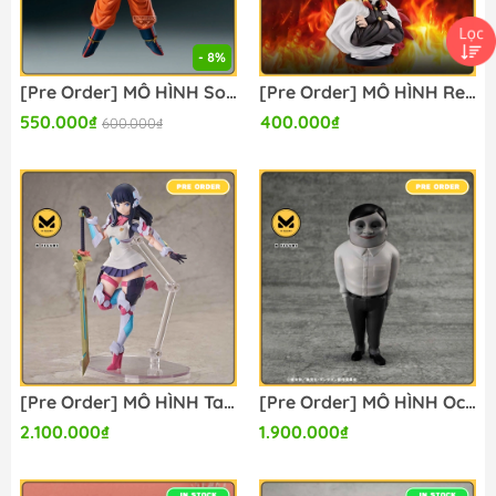
- 8%
[Pre Order] MÔ HÌNH Son Goku SSJ3 - Dragon Ball Z - Match Makers (Bandai Spirits) FIGURE CHÍNH HÃNG
[Pre Order] MÔ HÌNH Rengoku Kyoujurou - Kimetsu no Yaiba - ArtScale - Bust - Ichiban Kuji (A Prize) (Bandai Spirits) FIGURE CHÍNH HÃNG
550.000₫
400.000₫
600.000₫
[Pre Order] MÔ HÌNH Takarada Rikka - Gridman Universe - Hyper x Body - GRID TECTOR Ver. (Good Smile Arts Shanghai, Good Smile Company) FIGURE CHÍNH HÃNG
[Pre Order] MÔ HÌNH Occultic Soft Vinyl Collection TV Anime "Dandadan" Serpo Alien Complete Figure(MegaHouse) FIGURE CHÍNH HÃNG
2.100.000₫
1.900.000₫