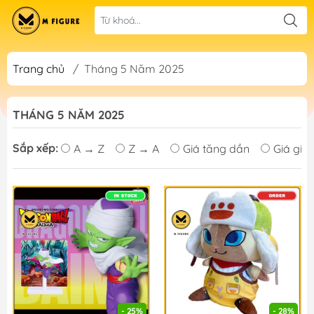
Trang chủ
/
Tháng 5 Năm 2025
THÁNG 5 NĂM 2025
Sắp xếp:
A → Z
Z → A
Giá tăng dần
Giá giả
- 25%
- 28%