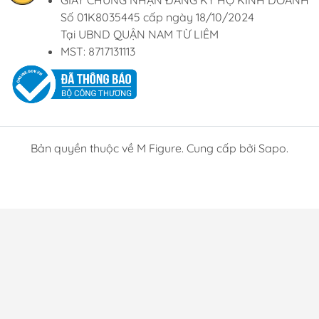
GIẤY CHỨNG NHẬN ĐĂNG KÝ HỘ KINH DOANH
Số 01K8035445 cấp ngày 18/10/2024
Tại UBND QUẬN NAM TỪ LIÊM
MST: 8717131113
Bản quyền thuộc về M Figure. Cung cấp bởi Sapo.