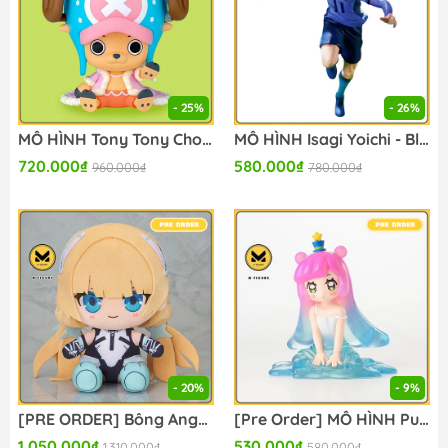
- 25%
- 26%
MÔ HÌNH Tony Tony Chopper - One Piece - Sofubi Figure - Sofvimates - Zou ver. (Bandai Spirits) FIGURE CHÍNH HÃNG
MÔ HÌNH Isagi Yoichi - Blue Lock (Bandai Spirits) FIGURE CHÍNH HÃNG
720.000₫
580.000₫
960.000₫
780.000₫
- 20%
- 9%
[PRE ORDER] Bông Angela Balzac - Rakuen Tsuihou: Expelled From Paradise - Chocotto Punitto Plushie (Good Smile Company) BÔNG CHÍNH HÃNG
[Pre Order] MÔ HÌNH Puniru - Puniru wa Kawaii Slime - Premium Chokonose Figure (Sega Fave) FIGURE CHÍNH HÃNG
1.050.000₫
530.000₫
1.310.000₫
580.000₫