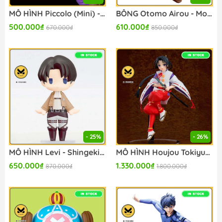
MÔ HÌNH Piccolo (Mini) - Dragon Ball Daima - Figure with Panel (Bandai Spirits) FIGURE CHÍNH HÃNG
BÔNG Otomo Airou - Monster Hunter Wilds - Monster Hunter Deformed Nuigurumi - MHWilds (Capcom) PLUSH CHÍNH HÃNG
500.000₫
610.000₫
670.000₫
850.000₫
- 25%
- 26%
MÔ HÌNH Levi - Shingeki no Kyojin - Hello! Good Smile (Good Smile Company) FIGURE CHÍNH HÃNG
MÔ HÌNH Houjou Tokiyuki - Nige Jouzu no Wakagimi - Pop Up Parade (Good Smile Company) FIGURE CHÍNH HÃNG
650.000₫
1.330.000₫
870.000₫
1.800.000₫