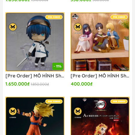
- 11%
[Pre Order] MÔ HÌNH Shujinkou - Joker - Metaphor: ReFantazio - Nendoroid (#2650) - Nendoroid Basic (Good Smile Company) FIGURE CHÍNH HÃNG
[Pre Order] MÔ HÌNH Shingeki no Kyojin The Final Season - Mikasa Ackerman - Ichiban Kuji - Ichiban Kuji Shingeki no Kyojin ~Jinarashi~ (A Prize) - Kabe no Soto no Sekai (Bandai Spirits) FIGURE CHÍNH HÃNG
1.650.000₫
400.000₫
1.850.000₫