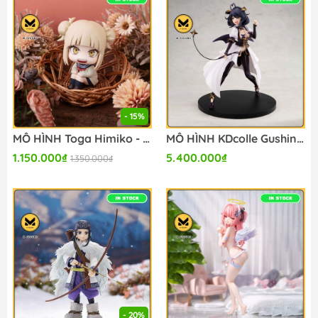
- 15%
MÔ HÌNH Toga Himiko - Boku no Hero Academia - Look Up (MegaHouse) FIGURE CHÍNH HÃNG
MÔ HÌNH KDcolle Gushing Over Magical Girls Magia Baiser Ecstatic Whip Ver. 1/7 Complete Figure(KADOKAWA) FIGURE CHÍNH HÃNG
1.150.000₫
5.400.000₫
1.350.000₫
- 20%