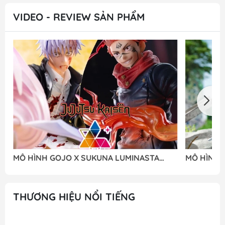
VIDEO - REVIEW SẢN PHẨM
MÔ HÌNH GOJO X SUKUNA LUMINASTA
MÔ HÌNH 2
(SEGA) - M FIGURE
NIER:AUTO
FIGURE
THƯƠNG HIỆU NỔI TIẾNG