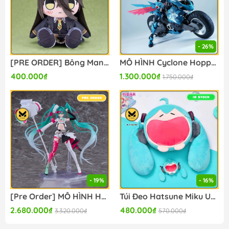
- 26%
[PRE ORDER] Bông Manhattan Cafe - Umamusume: Pretty Derby - Kuripan Plushie (Good Smile Company) BÔNG CHÍNH HÃNG
MÔ HÌNH Cyclone Hopper [Yip Fung Sim] - Cyber Forest (Fantasy Girl) (Nuke Matrix) MODEL KIT CHÍNH HÃNG
400.000₫
1.300.000₫
1.750.000₫
- 19%
- 16%
[Pre Order] MÔ HÌNH Hatsune Miku - Racing 2025 Ver - Figma (#SP-174) (Good Smile Racing) FIGURE CHÍNH HÃNG
Túi Đeo Hatsune Miku Uwa Series Itabag Soft Smiling - Bông (BilibiliGoods) Plushie CHÍNH HÃNG
2.680.000₫
480.000₫
3.320.000₫
570.000₫