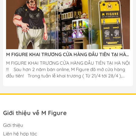
M FIGURE KHAI TRƯƠNG CỬA HÀNG ĐẦU TIÊN TẠI HÀ
NỘI
M FIGURE KHAI TRƯƠNG CỬA HÀNG ĐẦU TIÊN TẠI HÀ NỘI
!!! ️ Sau hơn 2 năm bán online, M Figure đã mở cửa hàng
đầu tiên! Trong tuần lễ khai trương ( Từ 21/4 tới 28/4 ),
shop sẽ có rất nhiều ưu đãi giá trị và hấp dẫn dành cho
quý khách hàng! Giảm giá 5-10% toàn bộ sản phẩm tại
cửa hàng! Gacha Figure chỉ : 299k / lượt quay. -- ĐẶC
BIỆT -- Gacha Figure có cơ hội x2 phần thưởng hoặc +1
bonus gấu bông chính hãng cực kì to và mềm mại! 2️0
Giới thiệu về M Figure
KHÁCH HÀNG ĐẦU TIÊN tới shop sẽ...
Giới thiệu
Liên hệ hợp tác