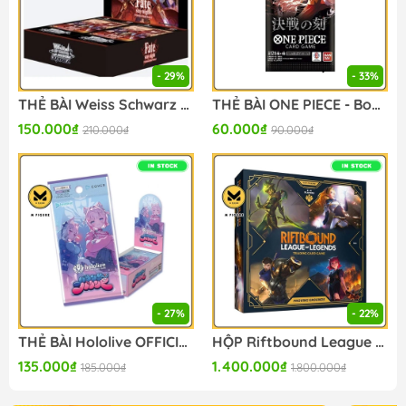
- 29%
- 33%
THẺ BÀI Weiss Schwarz - Fate/stay night - Unlimited Blade Works Vol. II (Bushiroad) - PACK CARD CHÍNH HÃNG
THẺ BÀI ONE PIECE - Booster Pack OP-16 (Bandai Namco) PACK CARD CHÍNH HÃNG
150.000₫
60.000₫
210.000₫
90.000₫
- 27%
- 22%
THẺ BÀI Hololive OFFICIAL CARD GAME - Bouncer Bound - Booster Box (Hololive OFFICIAL) PACK CARD CHÍNH HÃNG
HỘP Riftbound League of Legends 2025 TCG - Set 1 - Origins - Box Set - Proving Grounds (Riot Games) BOX CARD CHÍNH HÃNG
135.000₫
1.400.000₫
185.000₫
1.800.000₫