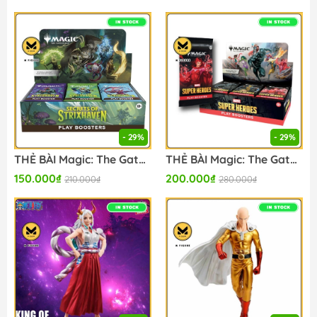
- 29%
- 29%
THẺ BÀI Magic: The Gathering - Secrets of Strixhaven Play Booster Box - Trading Card Game (Wizards of the Coast) - CARD GAME CHÍNH HÃNG FIGURE CHÍNH HÃNG
THẺ BÀI Magic: The Gathering - Marvel Super Heroes Play Booster Box - Trading Card Game (Wizards of the Coast) - CARD GAME CHÍNH HÃNG FIGURE CHÍNH HÃNG
150.000₫
200.000₫
210.000₫
280.000₫