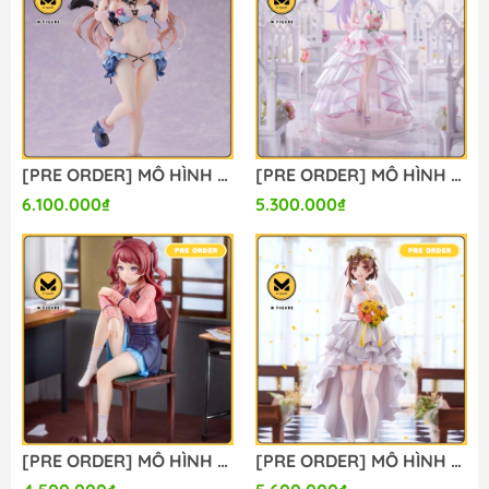
[PRE ORDER] MÔ HÌNH Original - Kanon-chan - 1/6 (Orchid Seed) FIGURE CHÍNH HÃNG
[PRE ORDER] MÔ HÌNH Plastic Memories - Isla - 1/7 - Wedding Dress Ver. (Aniplex (Shanghai) Culture and Arts) FIGURE CHÍNH HÃNG
6.100.000₫
5.300.000₫
[PRE ORDER] MÔ HÌNH Gakuen iDOLM@STER - Hanami Saki - 1/7 - Ameagari no Iris Before Special Training Ver. (MiraiMira) FIGURE CHÍNH HÃNG
[PRE ORDER] MÔ HÌNH Ryza no Atelier 3 ~Owari no Renkinjutsushi to Himitsu no Kagi~ - Reisalin Stout - 1/7 - Wedding Style (Ques Q) FIGURE CHÍNH HÃNG