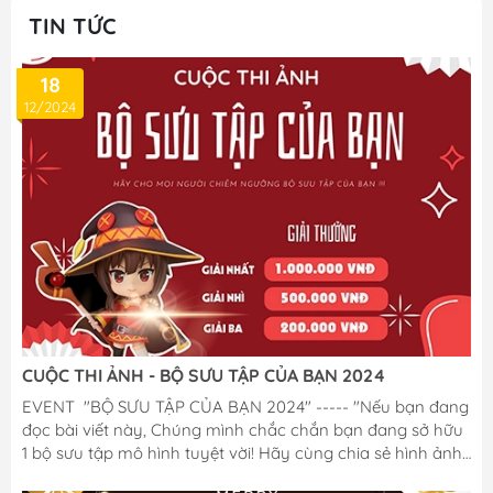
TIN TỨC
18
12/2024
CUỘC THI ẢNH - BỘ SƯU TẬP CỦA BẠN 2024
EVENT "BỘ SƯU TẬP CỦA BẠN 2024" ----- "Nếu bạn đang
đọc bài viết này, Chúng mình chắc chắn bạn đang sở hữu
1 bộ sưu tập mô hình tuyệt vời! Hãy cùng chia sẻ hình ảnh
BST tâm huyết đó với M Figure, để nhận cơ hội trúng