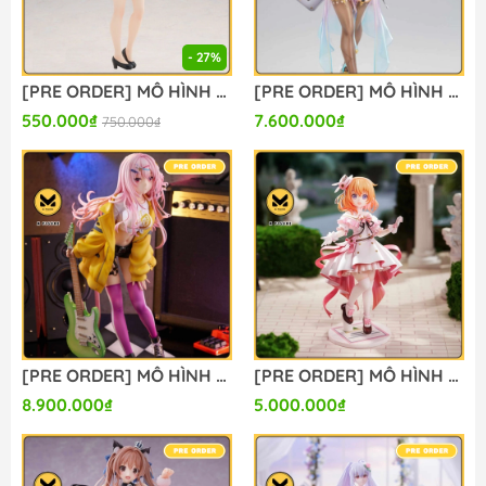
- 27%
[PRE ORDER] MÔ HÌNH Girls und Panzer: Saishuushou - Nishizumi Maho - Eternal Romance - Maid Swimsuit Ver. (Bandai Spirits) FIGURE CHÍNH HÃNG
[PRE ORDER] MÔ HÌNH Bunny Suit Planning - Sophia F. Shirring - 1/6 - Sister Ver., Bright Edition (Magi Arts) FIGURE CHÍNH HÃNG
550.000₫
7.600.000₫
750.000₫
[PRE ORDER] MÔ HÌNH Limelight Lemonade Jam - Harumi Ena - 1/3.5 (Alice Glint) FIGURE CHÍNH HÃNG
[PRE ORDER] MÔ HÌNH Gochuumon wa Usagi Desu ka? - Hoto Kokoa - 1/7 - Dress Ver. (Luminous Box) FIGURE CHÍNH HÃNG
8.900.000₫
5.000.000₫