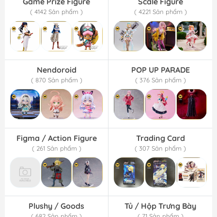
Game Prize Figure
Scale Figure
( 4142 Sản phẩm )
( 4221 Sản phẩm )
Nendoroid
POP UP PARADE
( 870 Sản phẩm )
( 376 Sản phẩm )
Figma / Action Figure
Trading Card
( 261 Sản phẩm )
( 307 Sản phẩm )
Plushy / Goods
Tủ / Hộp Trưng Bày
( 682 Sản phẩm )
( 71 Sản phẩm )