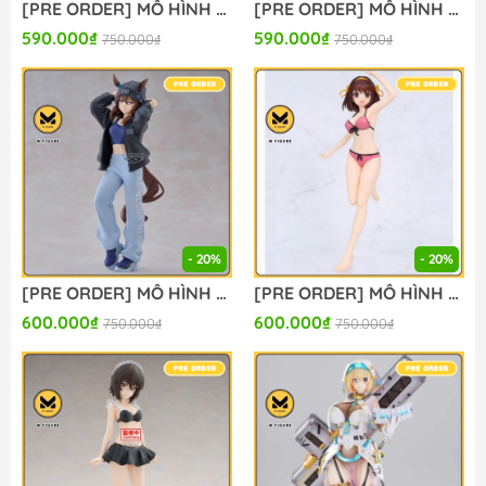
[PRE ORDER] MÔ HÌNH Monogatari Series - Senjougahara Hitagi - Coreful Figure - School Uniform ver. (Taito) FIGURE CHÍNH HÃNG
[PRE ORDER] MÔ HÌNH Goddess of Victory: Nikke - Red Hood - FigLife! (Bandai Spirits) FIGURE CHÍNH HÃNG
590.000₫
590.000₫
750.000₫
750.000₫
- 20%
- 20%
[PRE ORDER] MÔ HÌNH Umamusume: Pretty Derby - Nakayama Festa - Boc'Z We\N, Ata Mahane (Bandai Spirits) FIGURE CHÍNH HÃNG
[PRE ORDER] MÔ HÌNH Suzumiya Haruhi no Yuuutsu - Suzumiya Haruhi - Vivit Figure (System Service) FIGURE CHÍNH HÃNG
600.000₫
600.000₫
750.000₫
750.000₫