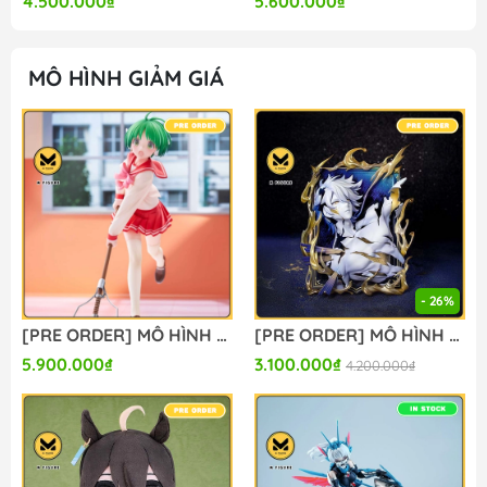
4.500.000₫
5.600.000₫
MÔ HÌNH GIẢM GIÁ
- 26%
[PRE ORDER] MÔ HÌNH To Heart - HMX-12 Multi - 1/7 (Claynel) FIGURE CHÍNH HÃNG
[PRE ORDER] MÔ HÌNH Phainon - Honkai: Star Rail - Diorama Series - Thus Burns the Dawn Ver. (Myethos) FIGURE CHÍNH HÃNG
5.900.000₫
3.100.000₫
4.200.000₫