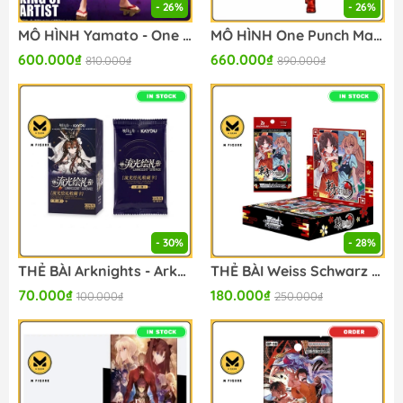
- 26%
- 26%
MÔ HÌNH Yamato - One Piece - King of Artist - Special Ver. (Bandai Spirits) FIGURE CHÍNH HÃNG
MÔ HÌNH One Punch Man - Saitama - Grandista - Metallic Ver. (Bandai Spirits)FIGURE CHÍNH HÃNG
600.000₫
660.000₫
810.000₫
890.000₫
- 30%
- 28%
THẺ BÀI Arknights - Arknights x Kayou Luminescent Serenade - Collectible Cards - Vol. 1 (Kayou) PACK CARD CHÍNH HÃNG
THẺ BÀI Weiss Schwarz - Touhou Project ~ Black and White Lotus Land - Booster Box (Bushiroad) PACK CARD CHÍNH HÃNG
70.000₫
180.000₫
100.000₫
250.000₫