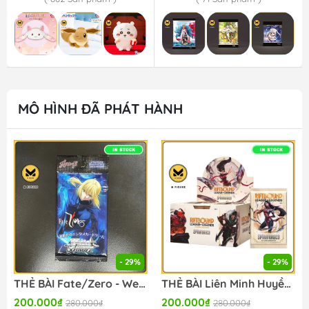
MÔ HÌNH ĐÃ PHÁT HÀNH
- 29%
- 29%
THẺ BÀI Fate/Zero - Weiss Schwarz - Extra Booster Box (Bushiroad) PACK CARD CHÍNH HÃNG
THẺ BÀI Liên Minh Huyền Thoại - Riftbound: Spiritforged - Booster Box - League of Legends TCG/Card Game (Riot Games) CARD CHÍNH HÃNG
200.000₫
200.000₫
280.000₫
280.000₫