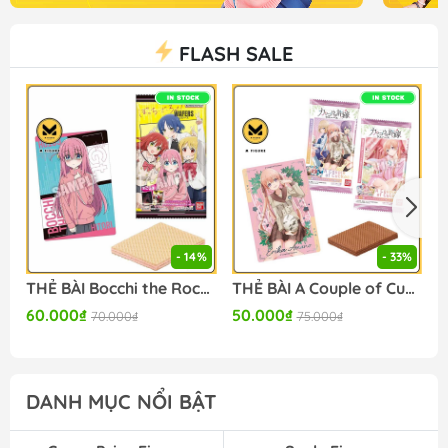
FLASH SALE
- 14%
- 33%
THẺ BÀI Bocchi the Rock! - Wafer (Bandai Spirits ) PACK CARD CHÍNH HÃNG
THẺ BÀI A Couple of Cuckoos - Wafer Set of 20 (Bandai) PACK CARD CHÍNH HÃNG
60.000₫
50.000₫
3
70.000₫
75.000₫
DANH MỤC NỔI BẬT