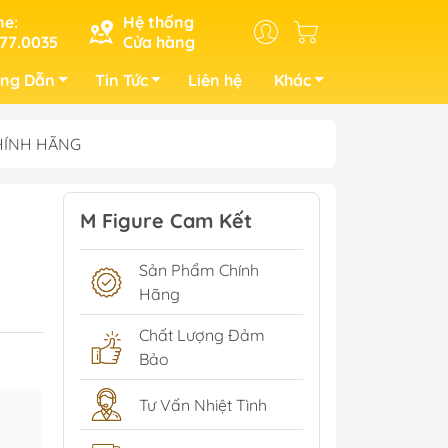
ne:
Hệ thống
77.0035
Cửa hàng
ng Dẫn
Tin Tức
Liên hệ
Khác
CHÍNH HÃNG
M Figure Cam Kết
Sản Phẩm Chính
Hãng
Chất Lượng Đảm
Bảo
Tư Vấn Nhiệt Tình