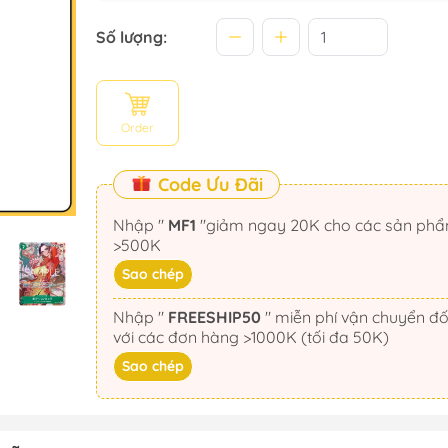
Số lượng:
Order
Code Ưu Đãi
Nhập "
MF1
"giảm ngay 20K cho các sản phẩm
>500K
Sao chép
Nhập "
FREESHIP50
" miễn phí vận chuyển đối
với các đơn hàng >1000K (tối đa 50K)
Sao chép