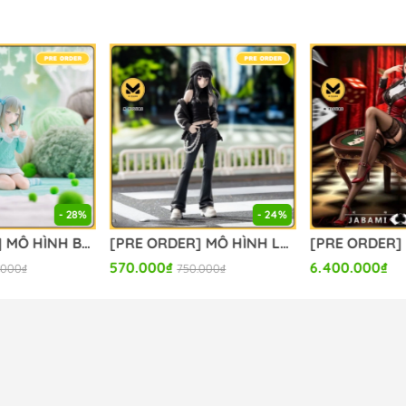
- 28%
- 24%
[PRE ORDER] MÔ HÌNH BanG Dream! - BanG Dream! Ave Mujica - Wakaba Mutsumi - Yumemirize - ～Pajama Party!～ (Sega Fave) FIGURE CHÍNH HÃNG
[PRE ORDER] MÔ HÌNH Lycoris Recoil - Inoue Takina - High Premium Figure - Street Snap (Sega Fave) FIGURE CHÍNH HÃNG
570.000₫
6.400.000₫
.000₫
750.000₫