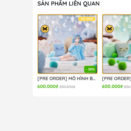
SẢN PHẨM LIÊN QUAN
- 28%
[PRE ORDER] MÔ HÌNH Sparxie x Sparkle - Honkai Star Rail (Miwu Studio) FIGURE CHÍNH HÃNG
[PRE ORDER] MÔ HÌNH BanG Dream! - BanG Dream! Ave Mujica - Togawa Sakiko - Yumemirize - ～Pajama Party!～ (Sega Fave) FIGURE CHÍNH HÃNG
600.000₫
600.000₫
830.000₫
830