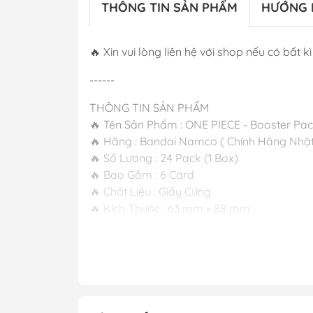
THÔNG TIN SẢN PHẨM
HƯỚNG 
🔥 Xin vui lòng liên hệ với shop nếu có bất kì 
------
THÔNG TIN SẢN PHẨM
🔥 Tên Sản Phẩm : ONE PIECE - Booster Pa
🔥 Hãng : Bandai Namco ( Chính Hãng Nhật
🔥 Số Lượng : 24 Pack (1 Box)
🔥 Bao Gồm : 6 Card
🔥 Chất Liệu : Giấy Cứng
🔥 Kích Thước : 63 mm × 88 mm
----
M FIGURE - MÔ HÌNH ANIME CHÍNH HÃNG
#figure #mo_hinh #mo_hinh_nhan_vat #m
#mo_hinh_tinh #nendoroid #gameprize #sc