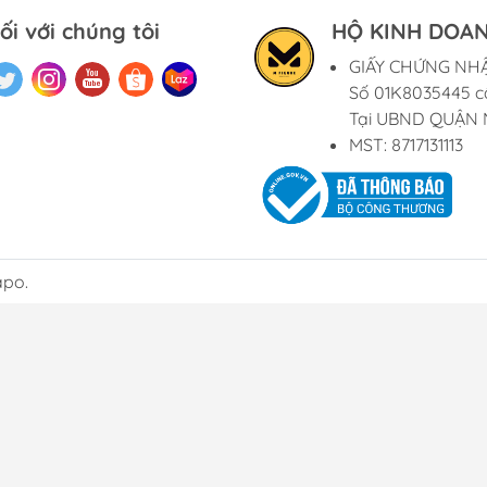
ối với chúng tôi
HỘ KINH DOAN
GIẤY CHỨNG NH
Số 01K8035445 c
Tại UBND QUẬN 
MST: 8717131113
apo.