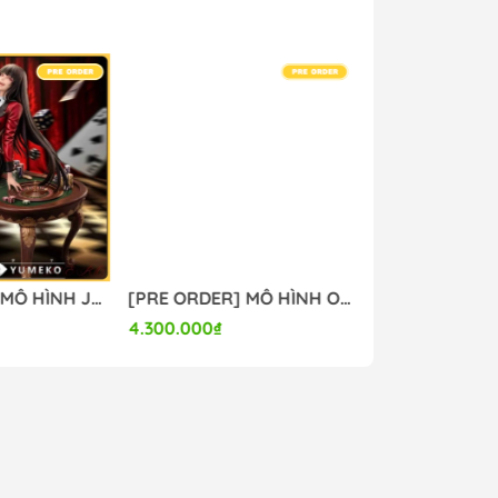
[PRE ORDER] MÔ HÌNH Jabami Yumeko - Kakegurui (MBB Studio) FIGURE CHÍNH HÃNG
[PRE ORDER] MÔ HÌNH Original - Eve - 1/6 - Agape ver. (Omaha) FIGURE CHÍNH HÃNG
4.300.000₫
7.000.000₫