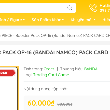
Hotli
098.7
ình / Figure
Sản Phẩm Khác
Khuyến mãi
Hướ
 PIECE - Booster Pack OP-16 (Bandai Namco) PACK CARD 
R PACK OP-16 (BANDAI NAMCO) PACK CARD
Tình trạng:
Order
|
Thương hiệu:
BANDAI
Loại:
Trading Card Game
Nội dung đang cập nhật...
60.000₫
90.000₫