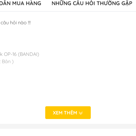
DẪN MUA HÀNG
NHỮNG CÂU HỎI THƯỜNG GẶP
câu hỏi nào !!!
ck OP-16 (BANDAI)
 Bản )
XEM THÊM
 NHẬT BẢN
o_hinh_anime #anime_figure #figure #mo_hinh_chinh_han
alefigure