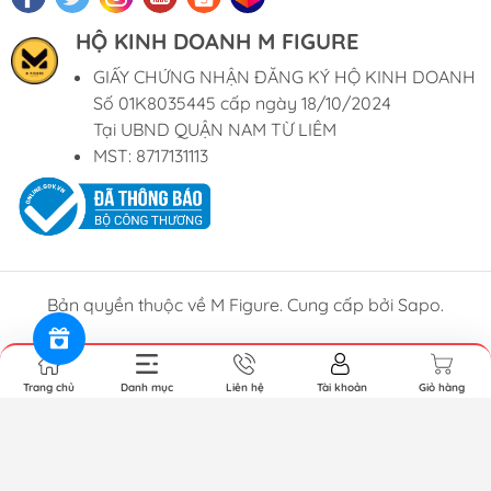
HỘ KINH DOANH M FIGURE
GIẤY CHỨNG NHẬN ĐĂNG KÝ HỘ KINH DOANH
Số 01K8035445 cấp ngày 18/10/2024
Tại UBND QUẬN NAM TỪ LIÊM
MST: 8717131113
Bản quyền thuộc về M Figure. Cung cấp bởi Sapo.
Trang chủ
Danh mục
Liên hệ
Tài khoản
Giỏ hàng