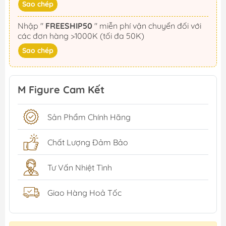
Sao chép
Nhập "
FREESHIP50
" miễn phí vận chuyển đối với
các đơn hàng >1000K (tối đa 50K)
Sao chép
M Figure Cam Kết
Sản Phẩm Chính Hãng
Chất Lượng Đảm Bảo
Tư Vấn Nhiệt Tình
Giao Hàng Hoả Tốc