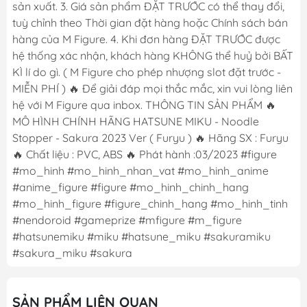
sản xuất. 3. Giá sản phẩm ĐẶT TRƯỚC có thể thay đổi,
tuỳ chỉnh theo Thời gian đặt hàng hoặc Chính sách bán
hàng của M Figure. 4. Khi đơn hàng ĐẶT TRƯỚC được
hệ thống xác nhận, khách hàng KHÔNG thể huỷ bởi BẤT
KÌ lí do gì. ( M Figure cho phép nhượng slot đặt trước -
MIỄN PHÍ ) 🔥 Để giải đáp mọi thắc mắc, xin vui lòng liên
hệ với M Figure qua inbox. THÔNG TIN SẢN PHẨM 🔥
MÔ HÌNH CHÍNH HÃNG HATSUNE MIKU - Noodle
Stopper - Sakura 2023 Ver ( Furyu ) 🔥 Hãng SX : Furyu
🔥 Chất liệu : PVC, ABS 🔥 Phát hành :03/2023 #figure
#mo_hinh #mo_hinh_nhan_vat #mo_hinh_anime
#anime_figure #figure #mo_hinh_chinh_hang
#mo_hinh_figure #figure_chinh_hang #mo_hinh_tinh
#nendoroid #gameprize #mfigure #m_figure
#hatsunemiku #miku #hatsune_miku #sakuramiku
#sakura_miku #sakura
SẢN PHẨM LIÊN QUAN