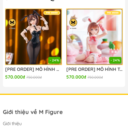
- 24%
- 24%
[PRE ORDER] MÔ HÌNH Seitokai ni mo Ana wa Aru! - Kotobuki Hisako - BiCute Bunnies (FuRyu) FIGURE CHÍNH HÃNG
[PRE ORDER] MÔ HÌNH To Aru Kagaku no Railgun - Misaka Mikoto - Moflock - Fluffy Bunny Ver. (Taito) FIGURE CHÍNH HÃNG
570.000₫
570.000₫
750.000₫
750.000₫
Giới thiệu về M Figure
Giới thiệu