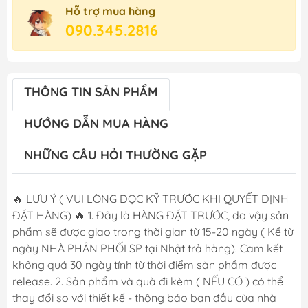
Hỗ trợ mua hàng
090.345.2816
THÔNG TIN SẢN PHẨM
HƯỚNG DẪN MUA HÀNG
NHỮNG CÂU HỎI THƯỜNG GẶP
🔥 LƯU Ý ( VUI LÒNG ĐỌC KỸ TRƯỚC KHI QUYẾT ĐỊNH
ĐẶT HÀNG) 🔥 1. Đây là HÀNG ĐẶT TRƯỚC, do vậy sản
phẩm sẽ được giao trong thời gian từ 15-20 ngày ( Kể từ
ngày NHÀ PHÂN PHỐI SP tại Nhật trả hàng). Cam kết
không quá 30 ngày tính từ thời điểm sản phẩm được
release. 2. Sản phẩm và quà đi kèm ( NẾU CÓ ) có thể
thay đổi so với thiết kế - thông báo ban đầu của nhà