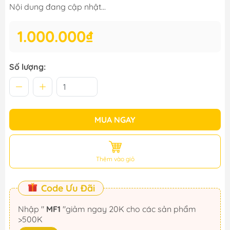
Nội dung đang cập nhật...
1.000.000₫
Số lượng:
MUA NGAY
Thêm vào giỏ
Code Ưu Đãi
Nhập "
MF1
"giảm ngay 20K cho các sản phẩm
>500K