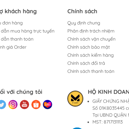
rợ khách hàng
Chính sách
u đơn hàng
Quy định chung
dẫn mua hàng trực tuyến
Phân định trách nhiệm
dẫn thanh toán
Chính sách vận chuyển
ính giá Order
Chính sách bảo mật
Chính sách kiểm hàng
Chính sách đổi trả
Chính sách thanh toán
ối với chúng tôi
HỘ KINH DOAN
GIẤY CHỨNG NH
Số 01K8035445 c
Tại UBND QUẬN 
MST: 8717131113