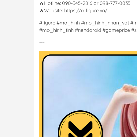
🔥Hotline: 090-345-2816 or 098-777-0035
🔥Website: https://mfigure.vn/
#figure #mo_hinh #mo_hinh_nhan_vat #m
#mo_hinh_tinh #nendoroid #gameprize #sc
---