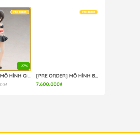
- 27%
[PRE ORDER] MÔ HÌNH Girls und Panzer: Saishuushou - Nishizumi Maho - Eternal Romance - Maid Swimsuit Ver. (Bandai Spirits) FIGURE CHÍNH HÃNG
[PRE ORDER] MÔ HÌNH Bunny Suit Planning - Sophia F. Shirring - 1/6 - Sister Ver., Bright Edition (Magi Arts) FIGURE CHÍNH HÃNG
7.600.000₫
8.900.000₫
000₫