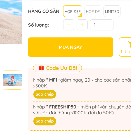
HÀNG CÓ SẴN
HỘP ĐẸP
HỘP DF
LIMITED
Số lượng:
MUA NGAY
Thêm 
Code Ưu Đãi
Nhập "
MF1
"giảm ngay 20K cho các sản phẩm
>500K
Sao chép
Nhập "
FREESHIP50
" miễn phí vận chuyển đối
với các đơn hàng >1000K (tối đa 50K)
Sao chép