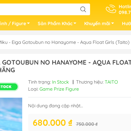
Hotli
098.7
ình / Figure
Sản Phẩm Khác
Khuyến mãi
Hướ
ku - Eiga Gotoubun no Hanayome - Aqua Float Girls (Tait
GA GOTOUBUN NO HANAYOME - AQUA FLOA
 HÃNG
Tình trạng:
In Stock
|
Thương hiệu:
TAITO
Loại:
Game Prize Figure
Nội dung đang cập nhật...
680.000 ₫
750.000 ₫