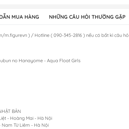
DẪN MUA HÀNG
NHỮNG CÂU HỎI THƯỜNG GẶP
/m.figurevn ) / Hotline ( 090-345-2816 ) nếu có bất kì câu hỏi 
oubun no Hanayome - Aqua Float Girls
 NHẬT BẢN
iệt - Hoàng Mai - Hà Nội
 - Nam Từ Liêm - Hà Nội