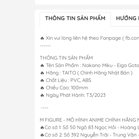
THÔNG TIN SẢN PHẨM
HƯỚNG 
🔥 Xin vui lòng liên hệ theo Fanpage ( fb.com
------
THÔNG TIN SẢN PHẨM
🔥 Tên Sản Phẩm : Nakano Miku - Eiga Got
🔥 Hãng : TAITO ( Chính Hãng Nhật Bản )
🔥 Chất Liệu : PVC, ABS
🔥 Chiều Cao: 100mm
🔥 Ngày Phát Hành: T3/2023
----
M FIGURE - MÔ HÌNH ANIME CHÍNH HÃNG
🔥Cơ sở 1: Số 50 Ngõ 83 Ngọc Hồi - Hoàng L
🔥Cơ sở 2: Số 392 Nguyễn Trãi - Trung Văn