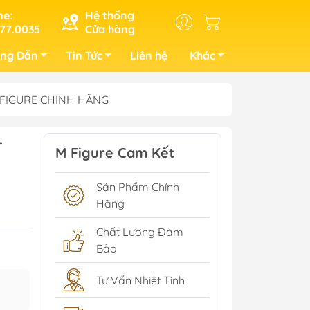
ne:
Hệ thống
77.0035
Cửa hàng
ng Dẫn
Tin Tức
Liên hệ
Khác
o) FIGURE CHÍNH HÃNG
T
M Figure Cam Kết
Sản Phẩm Chính
Hãng
Chất Lượng Đảm
Bảo
Tư Vấn Nhiệt Tình