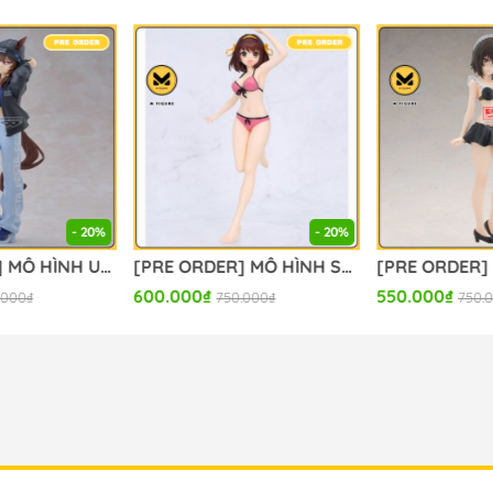
- 20%
- 20%
[PRE ORDER] MÔ HÌNH Umamusume: Pretty Derby - Nakayama Festa - Boc'Z We\N, Ata Mahane (Bandai Spirits) FIGURE CHÍNH HÃNG
[PRE ORDER] MÔ HÌNH Suzumiya Haruhi no Yuuutsu - Suzumiya Haruhi - Vivit Figure (System Service) FIGURE CHÍNH HÃNG
600.000₫
550.000₫
.000₫
750.000₫
750.