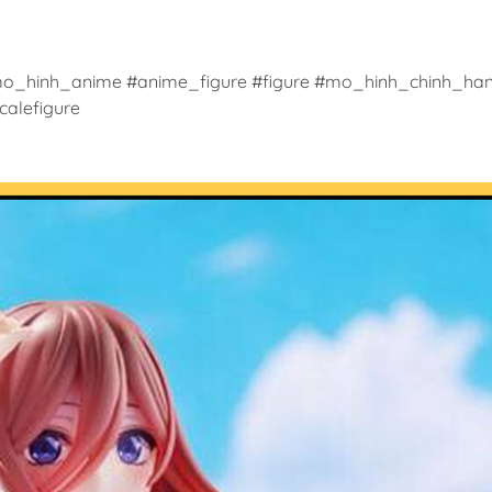
o_hinh_anime #anime_figure #figure #mo_hinh_chinh_han
alefigure