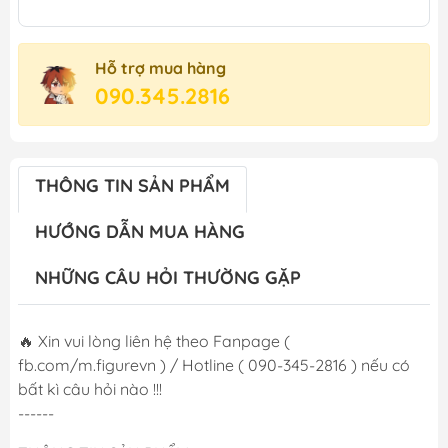
Hỗ trợ mua hàng
090.345.2816
THÔNG TIN SẢN PHẨM
HƯỚNG DẪN MUA HÀNG
NHỮNG CÂU HỎI THƯỜNG GẶP
🔥 Xin vui lòng liên hệ theo Fanpage (
fb.com/m.figurevn ) / Hotline ( 090-345-2816 ) nếu có
bất kì câu hỏi nào !!!
------