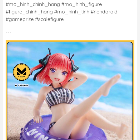
#mo_hinh_chinh_hang #mo_hinh_figure
#figure_chinh_hang #mo_hinh_tinh #nendoroid
#gameprize #scalefigure
---