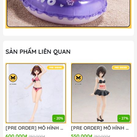
SẢN PHẨM LIÊN QUAN
- 20%
- 27%
[PRE ORDER] MÔ HÌNH Suzumiya Haruhi no Yuuutsu - Suzumiya Haruhi - Vivit Figure (System Service) FIGURE CHÍNH HÃNG
[PRE ORDER] MÔ HÌNH Girls und Panzer: Saishuushou - Nishizumi Maho - Eternal Romance - Maid Swimsuit Ver. (Bandai Spirits) FIGURE CHÍNH HÃNG
600.000₫
550.000₫
750.000₫
750.000₫