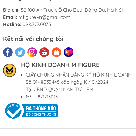
Địa chỉ:
Số 100 An Trạch, Ô Chợ Dừa, Đống Đa, Hà Nội
Email:
mfigure.vn@gmail.com
Hotline:
098.777.0035
Kết nối với chúng tôi
HỘ KINH DOANH M FIGURE
GIẤY CHỨNG NHẬN ĐĂNG KÝ HỘ KINH DOANH
Số 01K8035445 cấp ngày 18/10/2024
Tại UBND QUẬN NAM TỪ LIÊM
MST: 8717131113