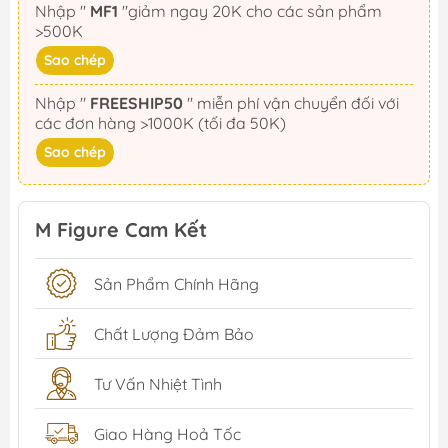
Nhập "
MF1
"giảm ngay 20K cho các sản phẩm
>500K
Sao chép
Nhập "
FREESHIP50
" miễn phí vận chuyển đối với
các đơn hàng >1000K (tối đa 50K)
Sao chép
M Figure Cam Kết
Sản Phẩm Chính Hãng
Chất Lượng Đảm Bảo
Tư Vấn Nhiệt Tình
Giao Hàng Hoả Tốc