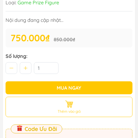
Loại:
Game Prize Figure
Nội dung đang cập nhật...
750.000₫
850.000₫
Số lượng:
MUA NGAY
Thêm vào giỏ
Code Ưu Đãi