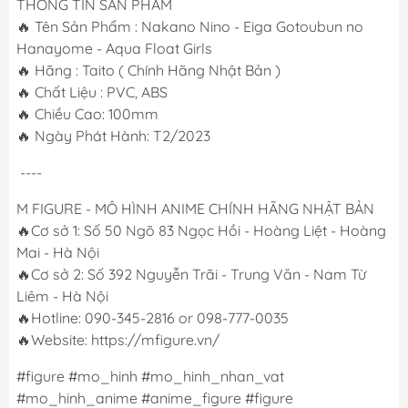
THÔNG TIN SẢN PHẨM
🔥 Tên Sản Phẩm : Nakano Nino - Eiga Gotoubun no
Hanayome - Aqua Float Girls
🔥 Hãng : Taito ( Chính Hãng Nhật Bản )
🔥 Chất Liệu : PVC, ABS
🔥 Chiều Cao: 100mm
🔥 Ngày Phát Hành: T2/2023
----
M FIGURE - MÔ HÌNH ANIME CHÍNH HÃNG NHẬT BẢN
🔥Cơ sở 1: Số 50 Ngõ 83 Ngọc Hồi - Hoàng Liệt - Hoàng
Mai - Hà Nội
🔥Cơ sở 2: Số 392 Nguyễn Trãi - Trung Văn - Nam Từ
Liêm - Hà Nội
🔥Hotline: 090-345-2816 or 098-777-0035
🔥Website: https://mfigure.vn/
#figure #mo_hinh #mo_hinh_nhan_vat
#mo_hinh_anime #anime_figure #figure