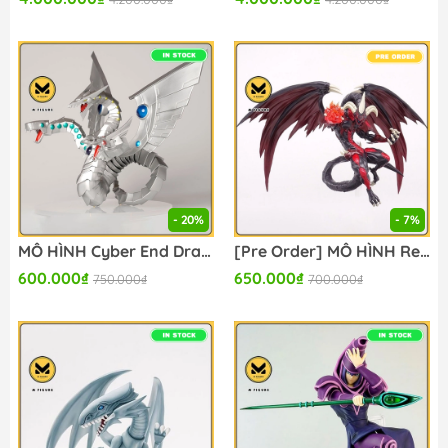
- 20%
- 7%
MÔ HÌNH Cyber End Dragon - Yu-Gi-Oh! Duel Monsters GX - Konami Prize Collection - Monsters LEGION (Konami Amusement) FIGURE CHÍNH HÃNG
[Pre Order] MÔ HÌNH Red Demon's Dragon - Yu-Gi-Oh! 5D's - Konami Prize Collection - Monsters LEGION (Konami Amusement) FIGURE CHÍNH HÃNG
600.000₫
650.000₫
750.000₫
700.000₫