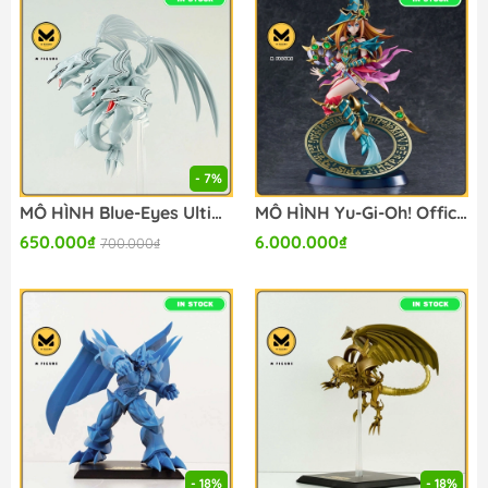
- 7%
MÔ HÌNH Blue-Eyes Ultimate Dragon - Yu-Gi-Oh! Official Card Game - Equal Arts - Konami Prize Collection (Konami Amusement) FIGURE CHÍNH HÃNG
MÔ HÌNH Yu-Gi-Oh! Official Card Game - Magician's Valkyria - Monster Figure Collection - 1/7 (Good Smile Company, Max Factory) FIGURE CHÍNH HÃNG
650.000₫
6.000.000₫
700.000₫
- 18%
- 18%