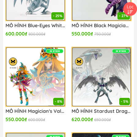
- 25%
- 27%
MÔ HÌNH Blue-Eyes White Dragon - Yu-Gi-Oh! Official Card Game - Equal Arts - Konami Prize Collection (Konami Amusement) FIGURE CHÍNH HÃNG
MÔ HÌNH Black Magician - Yu-Gi-Oh! Official Card Game - Equal Arts - Konami Prize Collection (Konami Amusement) FIGURE CHÍNH HÃNG
600.000₫
550.000₫
800.000₫
750.000₫
- 8%
- 5%
MÔ HÌNH Magician's Valkyria - Yu-Gi-Oh! Official Card Game - Equal Arts - Konami Prize Collection (Konami Amusement) FIGURE CHÍNH HÃNG
MÔ HÌNH Stardust Dragon - Yu-Gi-Oh! 5D's - Konami Prize Collection - Monsters LEGION (Konami Amusement) FIGURE CHÍNH HÃNG
550.000₫
620.000₫
600.000₫
650.000₫