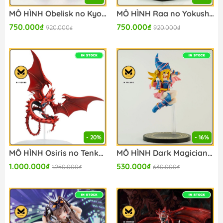
MÔ HÌNH Obelisk no Kyoshinhei - Yu-Gi-Oh! Duel Monsters - Konami Prize Collection - Monsters LEGION (Konami Amusement) FIGURE CHÍNH HÃNG
MÔ HÌNH Raa no Yokushinryuu - Yu-Gi-Oh! Duel Monsters - Konami Prize Collection - Monsters LEGION (Konami Amusement) FIGURE CHÍNH HÃNG
750.000₫
750.000₫
920.000₫
920.000₫
- 20%
- 16%
MÔ HÌNH Osiris no Tenkuuryuu - Yu-Gi-Oh! Duel Monsters - Konami Prize Collection - Monsters LEGION (Konami Amusement) FIGURE CHÍNH HÃNG
MÔ HÌNH Dark Magician Girl - Yu-Gi-Oh! Official Card Game - Equal Arts - Konami Prize Collection (Konami Amusement) FIGURE CHÍNH HÃNG
1.000.000₫
530.000₫
1.250.000₫
630.000₫