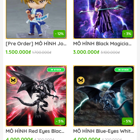
- 12%
- 3%
[Pre Order] MÔ HÌNH Joey Wheeler - Yu-Gi-Oh! Duel Monsters - Nendoroid (#2820) (Good Smile Company) FIGURE CHÍNH HÃNG
MÔ HÌNH Black Magician - Yu-Gi-Oh! Duel Monsters - S.H.MonsterArts (Bandai Spirits) FIGURE CHÍNH HÃNG
1.500.000₫
3.000.000₫
1.700.000₫
3.100.000₫
- 5%
- 5%
MÔ HÌNH Red Eyes Black Dragon - Yu-Gi-Oh! Duel Monsters - S.H.MonsterArts (Bandai Spirits) FIGURE CHÍNH HÃNG
MÔ HÌNH Blue-Eyes White Dragon - Yu-Gi-Oh! Duel Monsters - S.H.MonsterArts (Bandai Spirits) FIGURE CHÍNH HÃNG
4.000.000₫
4.000.000₫
4.200.000₫
4.200.000₫