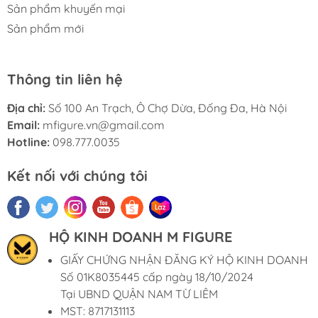
Sản phẩm khuyến mại
Sản phẩm mới
Thông tin liên hệ
Địa chỉ:
Số 100 An Trạch, Ô Chợ Dừa, Đống Đa, Hà Nội
Email:
mfigure.vn@gmail.com
Hotline:
098.777.0035
Kết nối với chúng tôi
HỘ KINH DOANH M FIGURE
GIẤY CHỨNG NHẬN ĐĂNG KÝ HỘ KINH DOANH
Số 01K8035445 cấp ngày 18/10/2024
Tại UBND QUẬN NAM TỪ LIÊM
MST: 8717131113