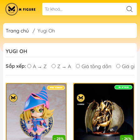
Trang chủ
/
Yugi Oh
YUGI OH
Sắp xếp:
A → Z
Z → A
Giá tăng dần
Giá giả
- 28%
- 26%