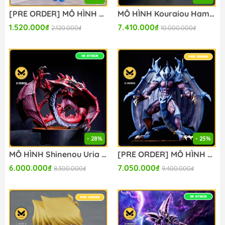
[PRE ORDER] MÔ HÌNH Black Magician Girl - Yu-Gi-Oh! Duel Monsters - Kuriboh - Nendoroid (#1596) (Good Smile Company) FIGURE CHÍNH HÃNG
MÔ HÌNH Kouraiou Hamon - Miyu Yu-Gi-Oh! Duel Monsters GX (ADK Emotions) FIGURE CHÍNH HÃNG
1.520.000₫
7.410.000₫
2.120.000₫
10.000.000₫
- 28%
- 25%
MÔ HÌNH Shinenou Uria - Miyu Yu-Gi-Oh! Duel Monsters GX (ADK Emotions) FIGURE CHÍNH HÃNG
[PRE ORDER] MÔ HÌNH Genmaou Raviel - Yu-Gi-Oh! Duel Monsters GX (ADK Emotions) FIGURE CHÍNH HÃNG
6.000.000₫
7.050.000₫
8.300.000₫
9.400.000₫