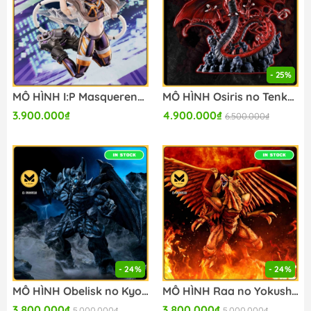
- 25%
MÔ HÌNH I:P Masquerena - Yu-Gi-Oh! Official Card Game - Monster Figure Collection - 1/12 - Ver. 1 (AmiAmi, Snail Shell) FIGURE CHÍNH HÃNG
MÔ HÌNH Osiris no Tenkuuryuu - Yu-Gi-Oh! Duel Monsters - Ichiban Kuji - Ichiban Kuji Yu-Gi-Oh! Series Vol. 4 Sangenshin Kengen (C Prize) - Soul Gorgeous Statue (Bandai Spirits) FIGURE CHÍNH HÃNG
3.900.000₫
4.900.000₫
6.500.000₫
- 24%
- 24%
MÔ HÌNH Obelisk no Kyoshinhei - Yu-Gi-Oh! Duel Monsters - Ichiban Kuji - Ichiban Kuji Yu-Gi-Oh! Series Vol. 4 Sangenshin Kengen (B Prize) - Soul Gorgeous Statue (Bandai Spirits) FIGURE CHÍNH HÃNG
MÔ HÌNH Raa no Yokushinryuu - Yu-Gi-Oh! Duel Monsters - Ichiban Kuji - Ichiban Kuji Yu-Gi-Oh! Series Vol. 4 Sangenshin Kengen (A Prize) - Soul Gorgeous Statue (Bandai Spirits) FIGURE CHÍNH HÃNG
3.800.000₫
3.800.000₫
5.000.000₫
5.000.000₫