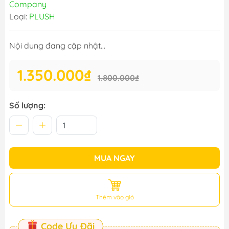
Company
Loại:
PLUSH
Nội dung đang cập nhật...
1.350.000₫
1.800.000₫
Số lượng:
MUA NGAY
Thêm vào giỏ
Code Ưu Đãi