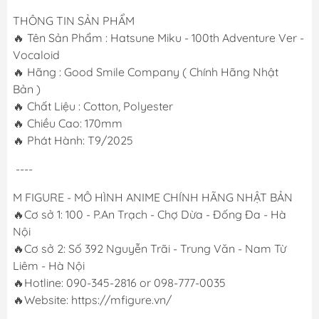
THÔNG TIN SẢN PHẨM
🔥 Tên Sản Phẩm : Hatsune Miku - 100th Adventure Ver -
Vocaloid
🔥 Hãng : Good Smile Company ( Chính Hãng Nhật
Bản )
🔥 Chất Liệu : Cotton, Polyester
🔥 Chiều Cao: 170mm
🔥 Phát Hành: T9/2025
----
M FIGURE - MÔ HÌNH ANIME CHÍNH HÃNG NHẬT BẢN
🔥Cơ sở 1: 100 - P.An Trạch - Chợ Dừa - Đống Đa - Hà
Nội
🔥Cơ sở 2: Số 392 Nguyễn Trãi - Trung Văn - Nam Từ
Liêm - Hà Nội
🔥Hotline: 090-345-2816 or 098-777-0035
🔥Website: https://mfigure.vn/