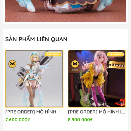
SẢN PHẨM LIÊN QUAN
[PRE ORDER] MÔ HÌNH Bunny Suit Planning - Sophia F. Shirring - 1/6 - Sister Ver., Bright Edition (Magi Arts) FIGURE CHÍNH HÃNG
[PRE ORDER] MÔ HÌNH Limelight Lemonade Jam - Harumi Ena - 1/3.5 (Alice Glint) FIGURE CHÍNH HÃNG
7.600.000₫
8.900.000₫