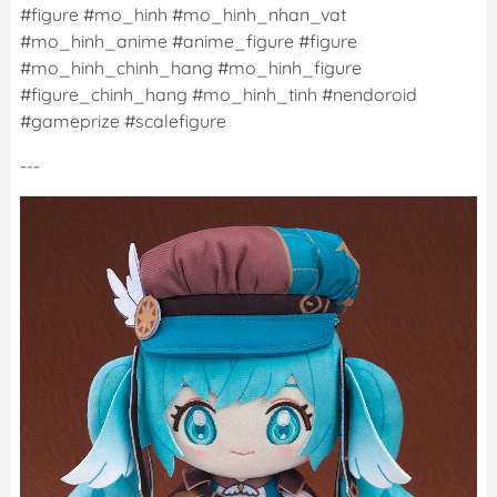
#figure #mo_hinh #mo_hinh_nhan_vat
#mo_hinh_anime #anime_figure #figure
#mo_hinh_chinh_hang #mo_hinh_figure
#figure_chinh_hang #mo_hinh_tinh #nendoroid
#gameprize #scalefigure
---