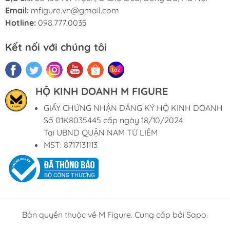
Email:
mfigure.vn@gmail.com
Hotline:
098.777.0035
Kết nối với chúng tôi
HỘ KINH DOANH M FIGURE
GIẤY CHỨNG NHẬN ĐĂNG KÝ HỘ KINH DOANH
Số 01K8035445 cấp ngày 18/10/2024
Tại UBND QUẬN NAM TỪ LIÊM
MST: 8717131113
Bản quyền thuộc về M Figure. Cung cấp bởi Sapo.