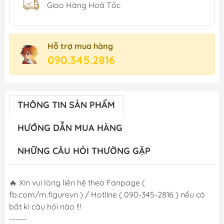
Giao Hàng Hoả Tốc
Hỗ trợ mua hàng
090.345.2816
THÔNG TIN SẢN PHẨM
HƯỚNG DẪN MUA HÀNG
NHỮNG CÂU HỎI THƯỜNG GẶP
🔥 Xin vui lòng liên hệ theo Fanpage (
fb.com/m.figurevn ) / Hotline ( 090-345-2816 ) nếu có
bất kì câu hỏi nào !!!
------