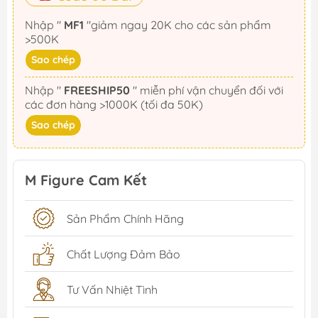
Nhập "
MF1
"giảm ngay 20K cho các sản phẩm
>500K
Sao chép
Nhập "
FREESHIP50
" miễn phí vận chuyển đối với
các đơn hàng >1000K (tối đa 50K)
Sao chép
M Figure Cam Kết
Sản Phẩm Chính Hãng
Chất Lượng Đảm Bảo
Tư Vấn Nhiệt Tình