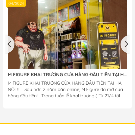
04/2024
M FIGURE KHAI TRƯƠNG CỬA HÀNG ĐẦU TIÊN TẠI HÀ
NỘI
M FIGURE KHAI TRƯƠNG CỬA HÀNG ĐẦU TIÊN TẠI HÀ
NỘI !!! ️ Sau hơn 2 năm bán online, M Figure đã mở cửa
hàng đầu tiên! Trong tuần lễ khai trương ( Từ 21/4 tới
28/4 ), shop sẽ có rất nhiều ưu đãi giá trị và hấp dẫn
dành cho quý khách hàng! Giảm giá 5-10% toàn bộ sản
phẩm tại cửa hàng! Gacha Figure chỉ : 299k / lượt quay.
-- ĐẶC BIỆT -- Gacha Figure có cơ hội x2 phần thưởng
hoặc +1 bonus gấu bông chính hãng cực kì to và mềm
mại! 2️0 KHÁCH HÀNG ĐẦU TIÊN tới shop sẽ...