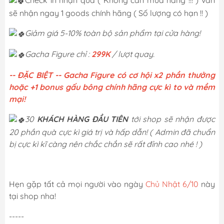
sẽ nhận ngay 1 goods chính hãng ( Số lượng có hạn !! )
Giảm giá 5-10% toàn bộ sản phẩm tại cửa hàng!
Gacha Figure chỉ :
299K
/ lượt quay.
-- ĐẶC BIỆT -- Gacha Figure có cơ hội x2 phần thưởng
hoặc +1 bonus gấu bông chính hãng cực kì to và mềm
mại!
30
KHÁCH HÀNG ĐẦU TIÊN
tới shop sẽ nhận được
20 phần quà cực kì giá trị và hấp dẫn! ( Admin đã chuẩn
bị cực kì kĩ càng nên chắc chắn sẽ rất đỉnh cao nhé ! )
Hẹn gặp tất cả mọi người vào ngày
Chủ Nhật 6/10
này
tại shop nha!
-----