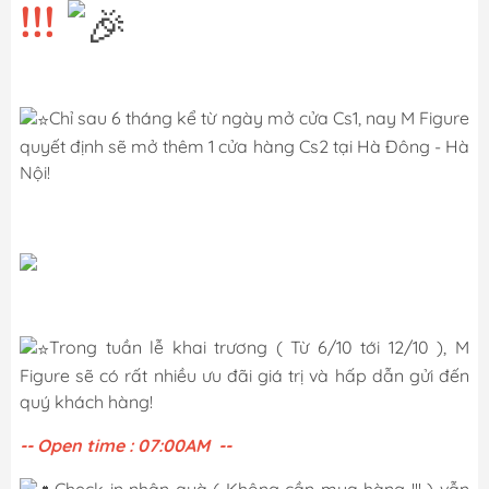
!!!
️
Chỉ sau 6 tháng kể từ ngày mở cửa Cs1, nay M Figure
quyết định sẽ mở thêm 1 cửa hàng Cs2 tại Hà Đông - Hà
Nội!
Trong tuần lễ khai trương ( Từ 6/10 tới 12/10 ), M
Figure sẽ có rất nhiều ưu đãi giá trị và hấp dẫn gửi đến
quý khách hàng!
-- Open time : 07:00AM --
Check in nhận quà ( Không cần mua hàng !!! ) vẫn