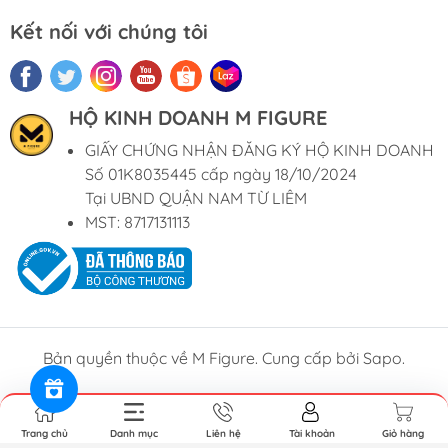
Kết nối với chúng tôi
HỘ KINH DOANH M FIGURE
GIẤY CHỨNG NHẬN ĐĂNG KÝ HỘ KINH DOANH
Số 01K8035445 cấp ngày 18/10/2024
Tại UBND QUẬN NAM TỪ LIÊM
MST: 8717131113
Bản quyền thuộc về M Figure. Cung cấp bởi Sapo.
Trang chủ
Danh mục
Liên hệ
Tài khoản
Giỏ hàng