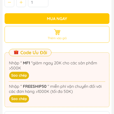
MUA NGAY
Thêm vào giỏ
Code Ưu Đãi
Nhập "
MF1
"giảm ngay 20K cho các sản phẩm
>500K
Sao chép
Nhập "
FREESHIP50
" miễn phí vận chuyển đối với
các đơn hàng >1000K (tối đa 50K)
Sao chép