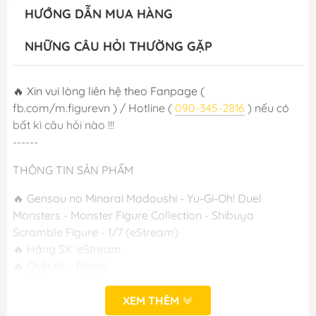
HƯỚNG DẪN MUA HÀNG
NHỮNG CÂU HỎI THƯỜNG GẶP
🔥 Xin vui lòng liên hệ theo Fanpage (
fb.com/m.figurevn ) / Hotline (
090-345-2816
) nếu có
bất kì câu hỏi nào !!!
------
THÔNG TIN SẢN PHẨM
🔥 Gensou no Minarai Madoushi - Yu-Gi-Oh! Duel
Monsters - Monster Figure Collection - Shibuya
Scramble Figure - 1/7 (eStream)
🔥 Hãng SX: eStream
🔥 Chất liệu: Plastic
🔥 Chiều cao: 320mm
🔥 Phát hành: T4/2024
XEM THÊM