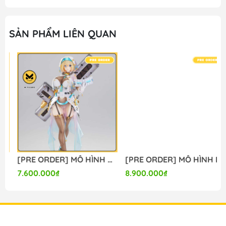
-----
SẢN PHẨM LIÊN QUAN
M FIGURE - MÔ HÌNH ANIME CHÍNH HÃNG NHẬT BẢN
🔥Add: Ngọc Hồi - Hoàng Liệt - Hoàng Mai - Hà Nội
🔥Hotline:
090-345-2816
or
098-777-0035
🔥Website: https://mfigure.com/
#figure #mo_hinh #mo_hinh_nhan_vat
#mo_hinh_anime #anime_figure #figure
#mo_hinh_chinh_hang #mo_hinh_figure
#figure_chinh_hang #mo_hinh_tinh #nendoroid
#gameprize #scalefigure
[PRE ORDER] MÔ HÌNH Bunny Suit Planning - Sophia F. Shirring - 1/6 - Sister Ver., Bright Edition (Magi Arts) FIGURE CHÍNH HÃNG
[PRE ORDER] MÔ HÌNH Limelight Lemonade Jam - Harumi Ena - 1/3.5 (Alice Glint) FIGURE CHÍNH HÃNG
---
7.600.000₫
8.900.000₫