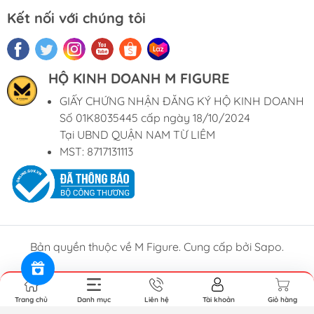
Kết nối với chúng tôi
HỘ KINH DOANH M FIGURE
GIẤY CHỨNG NHẬN ĐĂNG KÝ HỘ KINH DOANH
Số 01K8035445 cấp ngày 18/10/2024
Tại UBND QUẬN NAM TỪ LIÊM
MST: 8717131113
Bản quyền thuộc về M Figure. Cung cấp bởi Sapo.
Trang chủ
Danh mục
Liên hệ
Tài khoản
Giỏ hàng