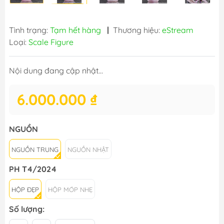
Tình trạng:
Tạm hết hàng
|
Thương hiệu:
eStream
Loại:
Scale Figure
Nội dung đang cập nhật...
6.000.000 ₫
NGUỒN
NGUỒN TRUNG
NGUỒN NHẬT
PH T4/2024
HỘP ĐẸP
HỘP MÓP NHẸ
Số lượng: