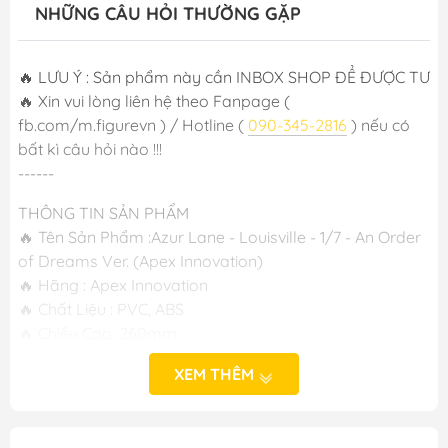
NHỮNG CÂU HỎI THƯỜNG GẶP
🔥 LƯU Ý : Sản phẩm này cần INBOX SHOP ĐỂ ĐƯỢC TƯ VẤN
🔥 Xin vui lòng liên hệ theo Fanpage (
fb.com/m.figurevn ) / Hotline (
090-345-2816
) nếu có
bất kì câu hỏi nào !!!
------
THÔNG TIN SẢN PHẨM
🔥 Tên Sản Phẩm :Azur Lane - Louisville - 1/7 - An Order
of Dreams Ver. (Apex Innovation)
🔥 Hãng : Apex Innovation
🔥 Chất Liệu : PVC, ABS
🔥 Chiều Cao: 260mm
🔥 Ngày Phát Hành: T2/2027
XEM THÊM
----
M FIGURE - MÔ HÌNH ANIME CHÍNH HÃNG NHẬT BẢN