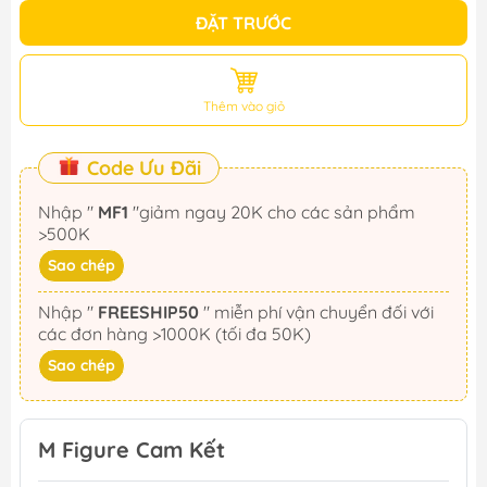
ĐẶT TRƯỚC
Thêm vào giỏ
Code Ưu Đãi
Nhập "
MF1
"giảm ngay 20K cho các sản phẩm
>500K
Sao chép
Nhập "
FREESHIP50
" miễn phí vận chuyển đối với
các đơn hàng >1000K (tối đa 50K)
Sao chép
M Figure Cam Kết