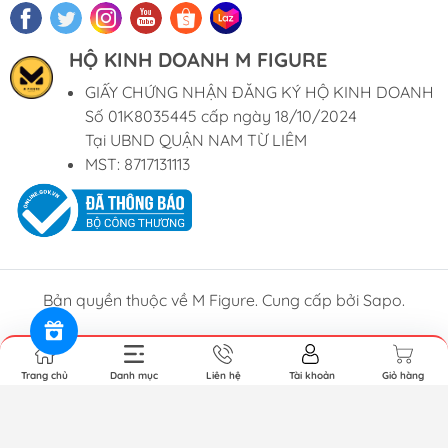
HỘ KINH DOANH M FIGURE
GIẤY CHỨNG NHẬN ĐĂNG KÝ HỘ KINH DOANH
Số 01K8035445 cấp ngày 18/10/2024
Tại UBND QUẬN NAM TỪ LIÊM
MST: 8717131113
Bản quyền thuộc về M Figure. Cung cấp bởi Sapo.
Trang chủ
Danh mục
Liên hệ
Tài khoản
Giỏ hàng