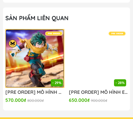
SẢN PHẨM LIÊN QUAN
- 29%
- 28%
[PRE ORDER] MÔ HÌNH Boku no Hero Academia The Movie: You're Next - Midoriya Izuku (FuRyu) FIGURE CHÍNH HÃNG
[PRE ORDER] MÔ HÌNH Evangelion Shin Gekijouban - Ayanami Rei (Tentative Name) - Figurizm Alpha - Plugsuit Ver. (Sega Fave) FIGURE CHÍNH HÃNG
570.000₫
650.000₫
800.000₫
900.000₫