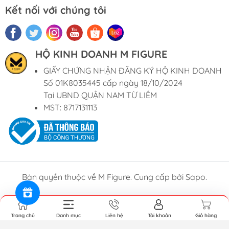
Kết nối với chúng tôi
HỘ KINH DOANH M FIGURE
GIẤY CHỨNG NHẬN ĐĂNG KÝ HỘ KINH DOANH
Số 01K8035445 cấp ngày 18/10/2024
Tại UBND QUẬN NAM TỪ LIÊM
MST: 8717131113
Bản quyền thuộc về M Figure. Cung cấp bởi Sapo.
Trang chủ
Danh mục
Liên hệ
Tài khoản
Giỏ hàng