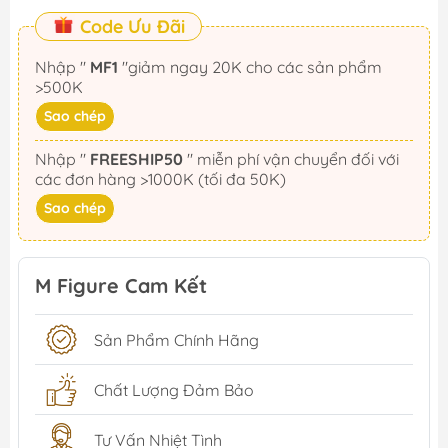
Code Ưu Đãi
Nhập "
MF1
"giảm ngay 20K cho các sản phẩm
>500K
Sao chép
Nhập "
FREESHIP50
" miễn phí vận chuyển đối với
các đơn hàng >1000K (tối đa 50K)
Sao chép
M Figure Cam Kết
Sản Phẩm Chính Hãng
Chất Lượng Đảm Bảo
Tư Vấn Nhiệt Tình