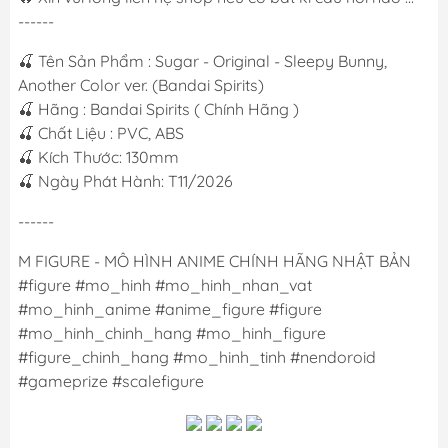
------
🍒 Tên Sản Phẩm : Sugar - Original - Sleepy Bunny,
Another Color ver. (Bandai Spirits)
🍒 Hãng : Bandai Spirits ( Chính Hãng )
🍒 Chất Liệu : PVC, ABS
🍒 Kích Thước: 130mm
🍒 Ngày Phát Hành: T11/2026
------
M FIGURE - MÔ HÌNH ANIME CHÍNH HÃNG NHẬT BẢN
#figure #mo_hinh #mo_hinh_nhan_vat
#mo_hinh_anime #anime_figure #figure
#mo_hinh_chinh_hang #mo_hinh_figure
#figure_chinh_hang #mo_hinh_tinh #nendoroid
#gameprize #scalefigure