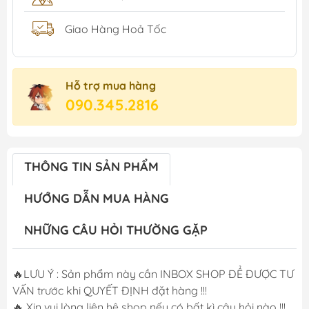
Giao Hàng Hoả Tốc
Hỗ trợ mua hàng
090.345.2816
THÔNG TIN SẢN PHẨM
HƯỚNG DẪN MUA HÀNG
NHỮNG CÂU HỎI THƯỜNG GẶP
🔥LƯU Ý : Sản phẩm này cần INBOX SHOP ĐỂ ĐƯỢC TƯ
VẤN trước khi QUYẾT ĐỊNH đặt hàng !!!
🔥 Xin vui lòng liên hệ shop nếu có bất kì câu hỏi nào !!!