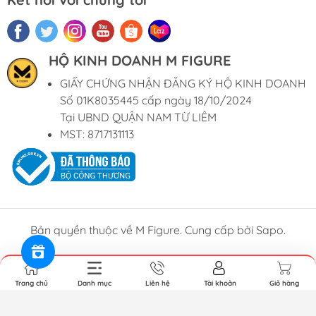
HỘ KINH DOANH M FIGURE
GIẤY CHỨNG NHẬN ĐĂNG KÝ HỘ KINH DOANH
Số 01K8035445 cấp ngày 18/10/2024
Tại UBND QUẬN NAM TỪ LIÊM
MST: 8717131113
Bản quyền thuộc về M Figure. Cung cấp bởi Sapo.
Trang chủ
Danh mục
Liên hệ
Tài khoản
Giỏ hàng