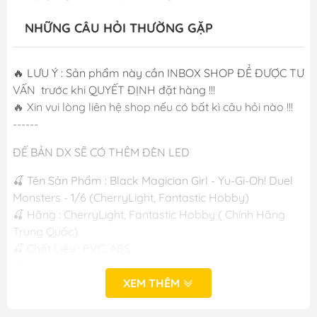
NHỮNG CÂU HỎI THƯỜNG GẶP
🔥 LƯU Ý : Sản phẩm này cần INBOX SHOP ĐỂ ĐƯỢC TƯ
VẤN trước khi QUYẾT ĐỊNH đặt hàng !!!
🔥 Xin vui lòng liên hệ shop nếu có bất kì câu hỏi nào !!!
------
ĐẾ BẢN DX SẼ CÓ THÊM ĐÈN LED
🍒 Tên Sản Phẩm : Black Magician Girl - Yu-Gi-Oh! Duel
Monsters - 1/6 (CherryLight, Fantastic Hobby)
🍒 Hãng : CherryLight, Fantastic Hobby ( Chính Hãng
Trung Quốc)
🍒 Chất Liệu : PVC, ABS
🍒 Kích Thước: Cập nhật sau
🍒 Ngày Phát Hành: T9/2026
XEM THÊM
------