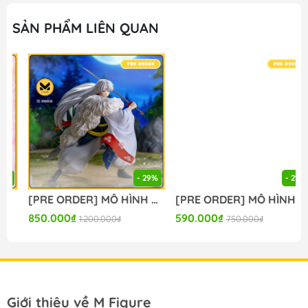
M FIGURE - MÔ HÌNH ANIME CHÍNH HÃNG NHẬT BẢN
SẢN PHẨM LIÊN QUAN
#figure #mo_hinh #mo_hinh_nhan_vat
#mo_hinh_anime #anime_figure #figure
#mo_hinh_chinh_hang #mo_hinh_figure
#figure_chinh_hang #mo_hinh_tinh #nendoroid
#gameprize #scalefigure
- 29%
- 21%
[PRE ORDER] MÔ HÌNH Sengoku Otogizoushi: InuYasha - Sesshoumaru - Luminasta (Sega Fave) FIGURE CHÍNH HÃNG
[PRE ORDER] MÔ HÌNH Seitokai ni mo Ana wa Aru! - Michinoku Komaro - BiCute Bunnies (FuRyu) FIGURE CHÍNH HÃNG
850.000₫
590.000₫
1.200.000₫
750.000₫
Giới thiệu về M Figure