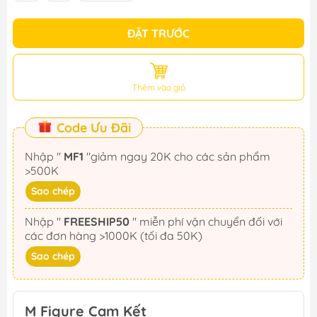
ĐẶT TRƯỚC
Thêm vào giỏ
Code Ưu Đãi
Nhập "
MF1
"giảm ngay 20K cho các sản phẩm
>500K
Sao chép
Nhập "
FREESHIP50
" miễn phí vận chuyển đối với
các đơn hàng >1000K (tối đa 50K)
Sao chép
M Figure Cam Kết